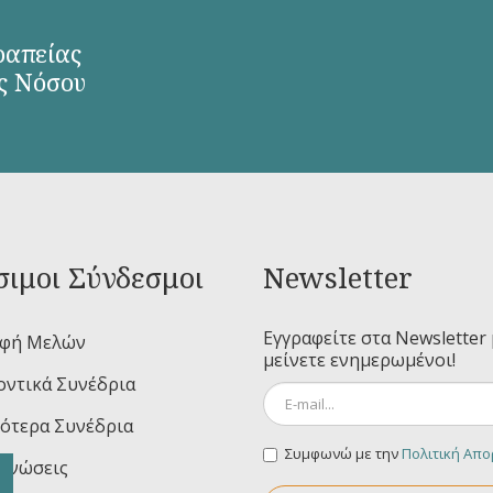
ραπείας
ς Νόσου
ιμοι Σύνδεσμοι
Newsletter
Εγγραφείτε στα Newsletter 
αφή Μελών
μείνετε ενημερωμένοι!
ντικά Συνέδρια
ότερα Συνέδρια
Συμφωνώ με την
Πολιτική Απ
ινώσεις