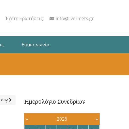
Έχετε Ερωτήσεις;
info@livermets.gr
ις
Επικοινωνία
 day
Ημερολόγιο Συνεδρίων
«
2026
»