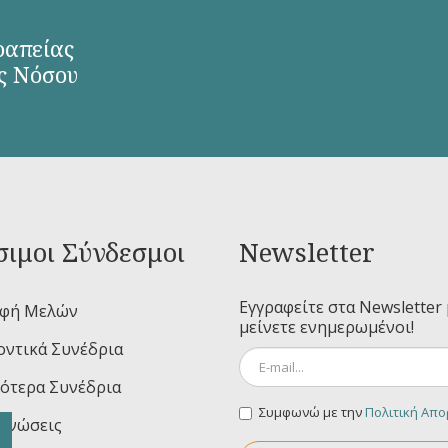
ραπείας
ς Νόσου
ιμοι Σύνδεσμοι
Newsletter
Εγγραφείτε στα Newsletter 
αφή Μελών
μείνετε ενημερωμένοι!
ντικά Συνέδρια
ότερα Συνέδρια
Συμφωνώ με την
Πολιτική Απ
ινώσεις