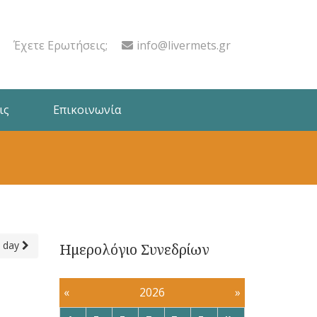
Έχετε Ερωτήσεις;
info@livermets.gr
ις
Επικοινωνία
 day
Ημερολόγιο Συνεδρίων
«
2026
»