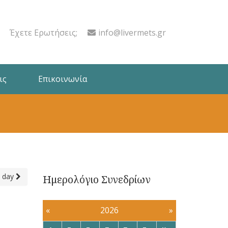
Έχετε Ερωτήσεις;
info@livermets.gr
ις
Επικοινωνία
 day
Ημερολόγιο Συνεδρίων
«
2026
»