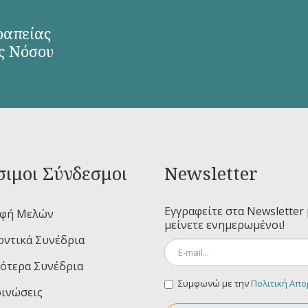
ραπείας
ς Νόσου
ιμοι Σύνδεσμοι
Newsletter
Εγγραφείτε στα Newsletter 
αφή Μελών
μείνετε ενημερωμένοι!
ντικά Συνέδρια
ότερα Συνέδρια
Συμφωνώ με την
Πολιτική Απ
ινώσεις