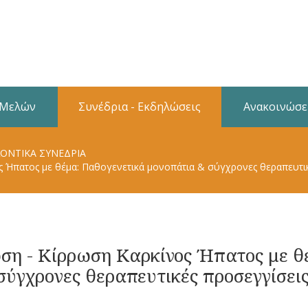
 Μελών
Συνέδρια - Εκδηλώσεις
Ανακοινώσε
ΟΝΤΙΚΆ ΣΥΝΈΔΡΙΑ
ς Ήπατος με θέμα: Παθογενετικά μονοπάτια & σύγχρονες θεραπευτι
ωση - Κίρρωση Καρκίνος Ήπατος με θ
ύγχρονες θεραπευτικές προσεγγίσει