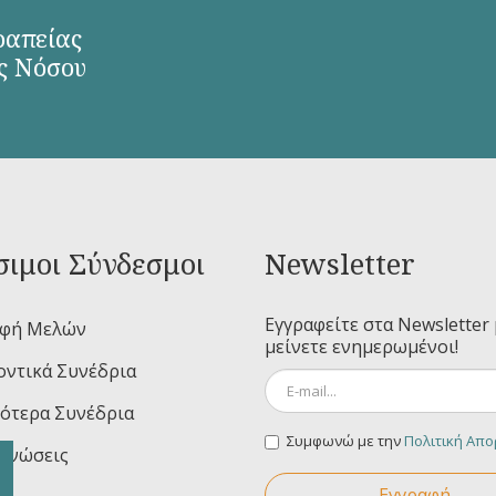
ραπείας
ς Νόσου
ιμοι Σύνδεσμοι
Newsletter
Εγγραφείτε στα Newsletter 
αφή Μελών
μείνετε ενημερωμένοι!
ντικά Συνέδρια
ότερα Συνέδρια
Συμφωνώ με την
Πολιτική Απ
ινώσεις
Εγγραφή