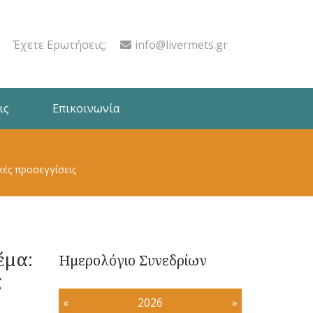
Έχετε Ερωτήσεις;
info@livermets.gr
ις
Επικοινωνία
κές προσεγγίσεις
έμα:
Ημερολόγιο Συνεδρίων
ς
«
2026
»