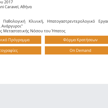
ου 2017
ni Caravel, Αθήνα
ή Παθολογική Κλινική, Ηπατογαστρεντερολογικό Εργασ
οι Ανάργυροι"
ης Μεταστατικής Νόσου του Ήπατος
νικό Πρόγραμμα
Φόρμα Κρατήσεων
ογραφίες
On Demand