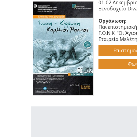
01-02 Δεκεμβρί
Ξενοδοχείο Diva
Οργάνωση:
Πανεπιστημιακ
Γ.Ο.Ν.Κ. "Οι Άγι
Εταιρεία Μελέτ
Επιστημο
Φωτ