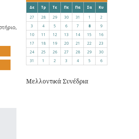
Δε
Τρ
Τε
Πε
Πα
Σα
Κυ
27
28
29
30
31
1
2
3
4
5
6
7
8
9
τήριο,
10
11
12
13
14
15
16
17
18
19
20
21
22
23
24
25
26
27
28
29
30
31
1
2
3
4
5
6
Μελλοντικά Συνέδρια