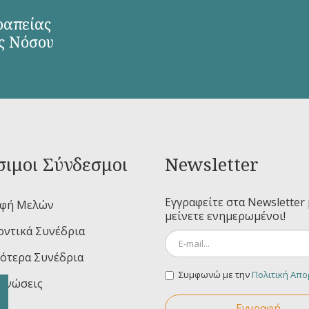
ραπείας
ς Νόσου
ιμοι Σύνδεσμοι
Newsletter
Εγγραφείτε στα Newsletter 
αφή Μελών
μείνετε ενημερωμένοι!
ντικά Συνέδρια
ότερα Συνέδρια
Συμφωνώ με την
Πολιτική Απ
ινώσεις
Εγγραφή