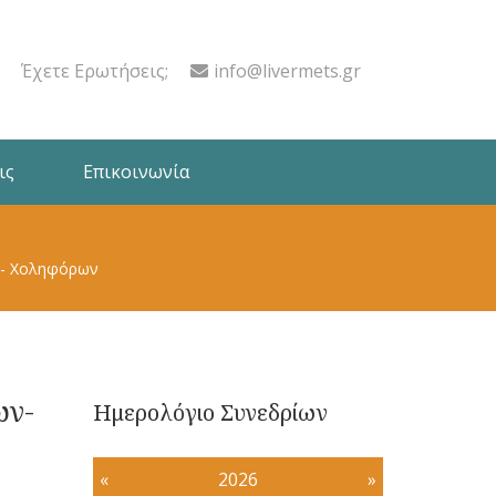
Έχετε Ερωτήσεις;
info@livermets.gr
ις
Επικοινωνία
 - Χοληφόρων
ων-
Ημερολόγιο Συνεδρίων
«
2026
»