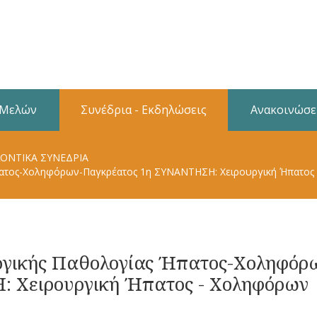
 Μελών
Συνέδρια - Εκδηλώσεις
Ανακοινώσε
ΟΝΤΙΚΆ ΣΥΝΈΔΡΙΑ
ατος-Χοληφόρων-Παγκρέατος 1η ΣΥΝΑΝΤΗΣΗ: Χειρουργική Ήπατος
γικής Παθολογίας Ήπατος-Χοληφόρ
 Χειρουργική Ήπατος - Χοληφόρων