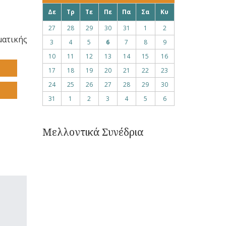
Δε
Τρ
Τε
Πε
Πα
Σα
Κυ
27
28
29
30
31
1
2
ματικής
3
4
5
6
7
8
9
10
11
12
13
14
15
16
17
18
19
20
21
22
23
24
25
26
27
28
29
30
31
1
2
3
4
5
6
Μελλοντικά Συνέδρια