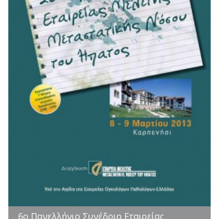
6ο Πανελλήνιο Συνέδριο Εταιρείας