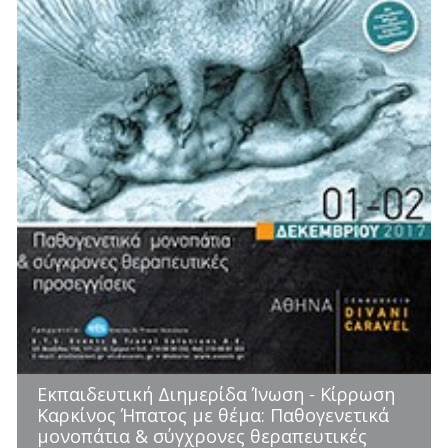
Εκπαιδευτική Διημερίδα Ίνωση - Κίρρωση
Καρκίνος Ήπατος με θέμα: Παθογενετικά
μονοπάτια & σύγχρονες θεραπευτικές