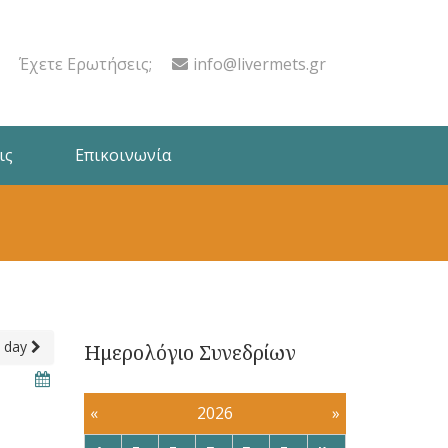
Έχετε Ερωτήσεις;
info@livermets.gr
ις
Επικοινωνία
 day
Ημερολόγιο Συνεδρίων
«
2026
»