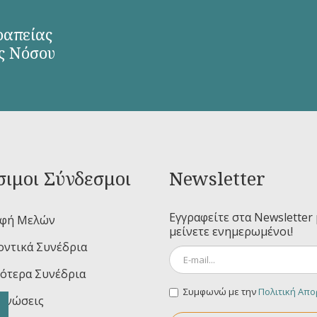
ραπείας
ς Νόσου
ιμοι Σύνδεσμοι
Newsletter
Εγγραφείτε στα Newsletter 
αφή Μελών
μείνετε ενημερωμένοι!
ντικά Συνέδρια
ότερα Συνέδρια
Συμφωνώ με την
Πολιτική Απ
ινώσεις