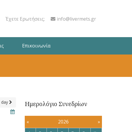
Έχετε Ερωτήσεις;
info@livermets.gr
ις
Επικοινωνία
 day
Ημερολόγιο Συνεδρίων
«
2026
»