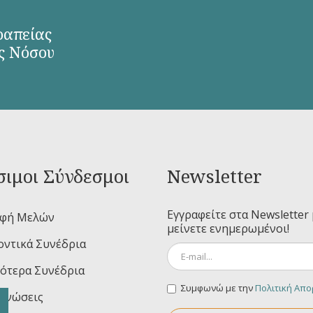
ραπείας
ς Νόσου
ιμοι Σύνδεσμοι
Newsletter
Εγγραφείτε στα Newsletter 
αφή Μελών
μείνετε ενημερωμένοι!
ντικά Συνέδρια
ότερα Συνέδρια
Συμφωνώ με την
Πολιτική Απ
ινώσεις