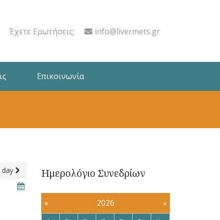
Έχετε Ερωτήσεις;
info@livermets.gr
ις
Επικοινωνία
 day
Ημερολόγιο Συνεδρίων
«
2026
»