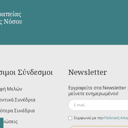
ραπείας
ς Νόσου
ιμοι Σύνδεσμοι
Newsletter
Εγγραφείτε στα Newsletter 
αφή Μελών
μείνετε ενημερωμένοι!
ντικά Συνέδρια
ότερα Συνέδρια
Συμφωνώ με την
Πολιτική Απ
ινώσεις