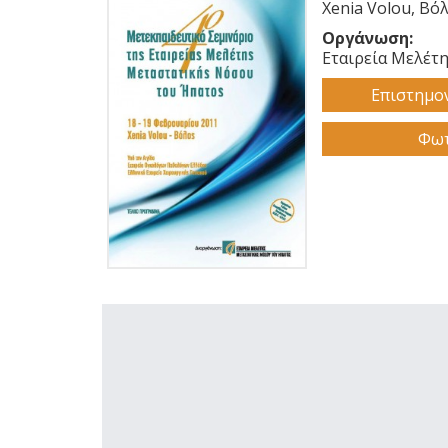
Xenia Volou, Βό
Οργάνωση:
Εταιρεία Μελέτ
Επιστημο
Φωτ