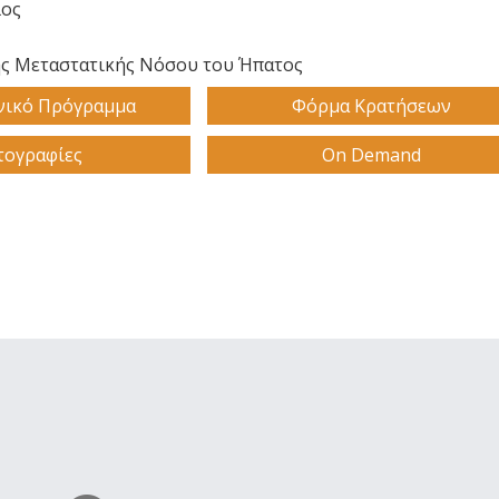
λος
ης Μεταστατικής Νόσου του Ήπατος
νικό Πρόγραμμα
Φόρμα Κρατήσεων
ογραφίες
On Demand