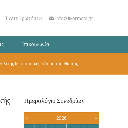
Έχετε Ερωτήσεις;
info@livermets.gr
ις
Επικοινωνία
 Μελέτης Μεταστατικής Νόσου του Ήπατος
κής
Ημερολόγιο Συνεδρίων
«
2026
»