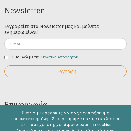
Newsletter
Εγγραφείτε στα Newsletter μας και μείνετε
ενημερωμένοι!
Συμφωνώ με την
Πολιτική Απορρήτου
Εγγραφή
Επικοινωνία
Για να μπορέσουμε να σας προσφέρουμε
προσωποποιημένη εξυπηρέτηση και ακόμα καλύτερη
Για οποιαδήποτε ερώτηση σας μπορείτε να
εμπειρία χρήστη, χρησιμοποιούμε τα cookies.
επικοινωνήσετε μαζί μας στα παρακάτω στοιχεία.
Συνεχίζοντας την περιήγηση σας στον ιστότοπο