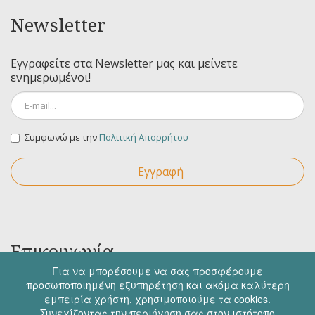
Newsletter
Εγγραφείτε στα Newsletter μας και μείνετε
ενημερωμένοι!
Συμφωνώ με την
Πολιτική Απορρήτου
Εγγραφή
Επικοινωνία
Για να μπορέσουμε να σας προσφέρουμε
προσωποποιημένη εξυπηρέτηση και ακόμα καλύτερη
Για οποιαδήποτε ερώτηση σας μπορείτε να
εμπειρία χρήστη, χρησιμοποιούμε τα cookies.
επικοινωνήσετε μαζί μας στα παρακάτω στοιχεία.
Συνεχίζοντας την περιήγηση σας στον ιστότοπο